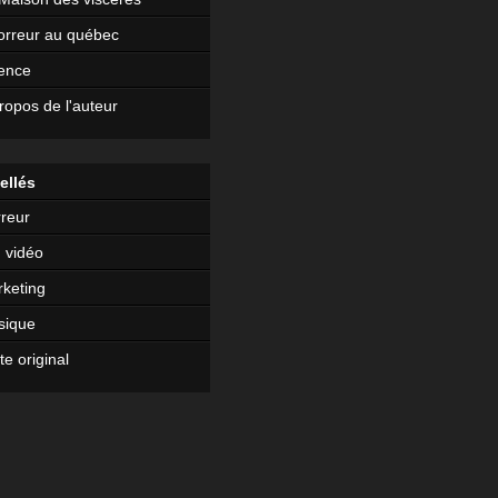
orreur au québec
ence
ropos de l'auteur
ellés
reur
 vidéo
keting
sique
te original