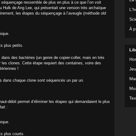
le séquençage ressemble de plus en plus à ce que l’on voit
du Hulk de Ang Lee, qui présentait une version très archaïque
L'h
ièrement, les étapes du séquençage à l’aveugle (méthode old
Sci
À p
mique.
s plus petits.
Lib
 dans des bactéries (un genre de copier-coller, mais en très
Hor
r les clones. Cette étape requiert des centaines, voire des
tériennes !
Jeu
Mar
ts dans chaque clone sont séquencés un par un.
Mu
Tex
haut-débit permet d’éliminer les étapes qui demandaient le plus
ait :
mique.
s plus courts.