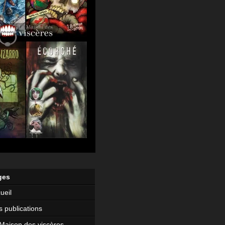
ges
ueil
 publications
Maison des viscères