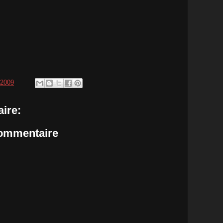
 2009
ire:
commentaire