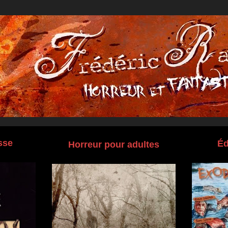
sse
Éd
Horreur pour adultes