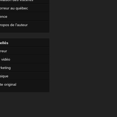
orreur au québec
ence
ropos de l'auteur
ellés
reur
 vidéo
keting
sique
te original