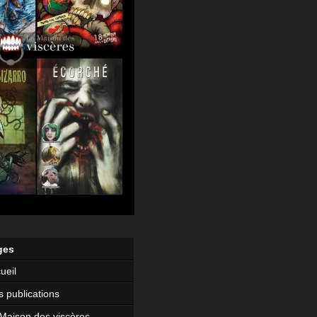
ges
ueil
 publications
Maison des viscères