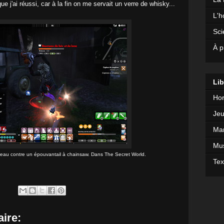
e j'ai réussi, car à la fin on me servait un verre de whisky...
L'h
Sci
À p
Lib
Hor
Jeu
Mar
Mu
eau contre un épouvantail à chainsaw. Dans The Secret World.
Tex
ire: