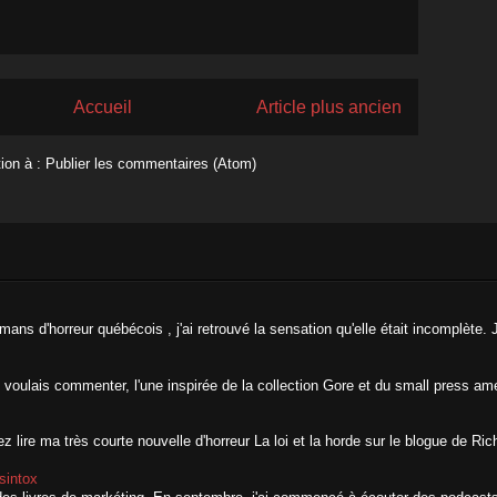
Accueil
Article plus ancien
tion à :
Publier les commentaires (Atom)
ans d'horreur québécois , j'ai retrouvé la sensation qu'elle était incomplète. J
 voulais commenter, l'une inspirée de la collection Gore et du small press amér
 lire ma très courte nouvelle d'horreur La loi et la horde sur le blogue de Ric
sintox