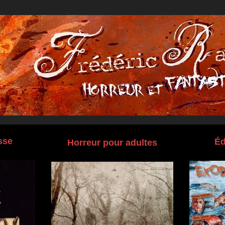
sse
Éd
Horreur pour adultes