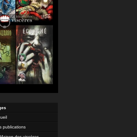
ges
ueil
 publications
Maison des viscères