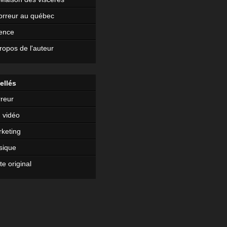
orreur au québec
ence
ropos de l'auteur
ellés
reur
 vidéo
keting
sique
te original