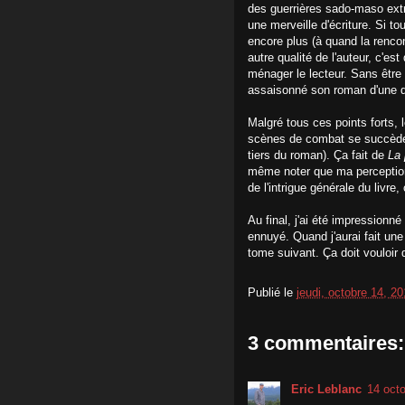
des guerrières sado-maso extr
une merveille d'écriture. Si tou
encore plus (à quand la rencon
autre qualité de l'auteur, c'est
ménager le lecteur. Sans être
assaisonné son roman d'une d
Malgré tous ces points forts,
scènes de combat se succèdent
tiers du roman). Ça fait de
La 
même noter que ma perception e
de l'intrigue générale du livre, 
Au final, j'ai été impressionné
ennuyé. Quand j'aurai fait une 
tome suivant. Ça doit vouloir d
Publié le
jeudi, octobre 14, 2
3 commentaires:
Eric Leblanc
14 oct