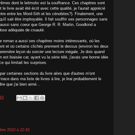
êmes dont le leitmotiv est la souffrance. Ces chapitres sont
t le livre avait été écrit avec cette qualité, je l'aurait apprécié
tre entre les Mord-Sith et les cénobites?). Finalement, une
 qu'il sait être impitoyable. Il fait souffrir ses personnages sans
 aussi sans coeur que George R. R. Martin, Goodkind a
ose adéquate de cruauté.
 le roman a aussi ses chapitres moins intéressants, où les
 et où certains clichés prennent le dessus (environ les deux
première leçon du sorcier
une lecture inégale. Je dois quand
st biaisée car, ayant vu la série télé, j'avais une bonne idée
ce qui limitait les surprises.
 par certaines sections du livre alors que d'autres m'ont
trace dans ma liste de livres à lire, je lirai probablement le
ire que j'ai bien aimé...
010
obre 2010 à 22:43