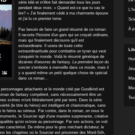
série télé et m'être fait demander tous les jours
pendant deux mois: « Quand est-ce que tu vas le
L'h
lire? » J'ai finalement cédé à ma charmante épouse
et j'ai lu ce premier tome.
Sci
À p
Pas besoin de faire un grand résumé de ce roman.
Il raconte l'histoire d'un gars qui se croyait ordinaire,
mais qui finalement découvre qu'il est
extraordinaire. Il usera de toute cette
Lib
extraordinairitude pour combattre un tyran qui veut
conquérir le monde. Voilà le résumé générique de
Hor
dizaines d'oeuvres de fantasy.
La première leçon du
sorcier
s'emboite à merveille dans ce moule, mais il
Jeu
y a quand même un petit quelque chose de spécial
Mar
dans ce roman...
Mu
les personnages attachants et le monde créé par Goodkind est
n roman de fantasy compétent, sans nécessairement être un
Tex
ines scènes m'ont littéralement jeté par terre. Dans la série
vérité (le titre du héros) est intelligent et charismatique, sans
e le héros au sérieux. Par contre, dans le roman, on nous le
 moments, le Sourcier agit d'une manière surprenante, créative
es qualités qu'on octroie au personnage. Par ses actions, on voit
t bien caractérisé. De même pour le gros méchant dictateur, le
ons les chapitres où le Sourcier est prisonnier des Mord-Sith,