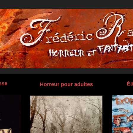
sse
Éd
Horreur pour adultes