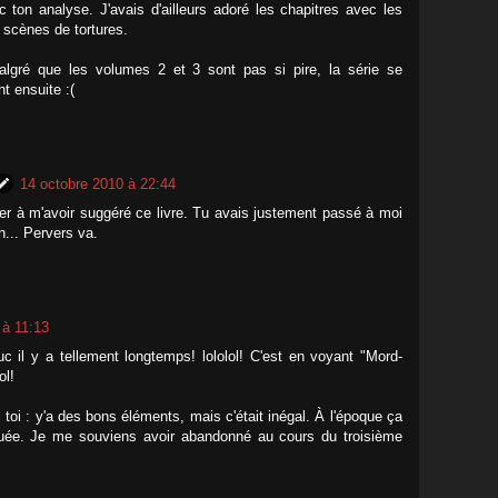
 ton analyse. J'avais d'ailleurs adoré les chapitres avec les
s scènes de tortures.
lgré que les volumes 2 et 3 sont pas si pire, la série se
t ensuite :(
14 octobre 2010 à 22:44
er à m'avoir suggéré ce livre. Tu avais justement passé à moi
... Pervers va.
 à 11:13
uc il y a tellement longtemps! lololol! C'est en voyant "Mord-
ol!
 toi : y'a des bons éléments, mais c'était inégal. À l'époque ça
uée. Je me souviens avoir abandonné au cours du troisième