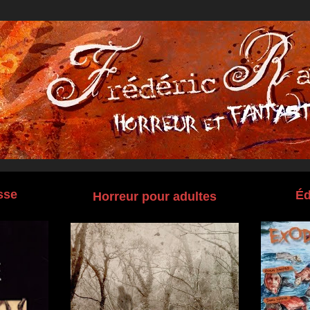
sse
Éd
Horreur pour adultes