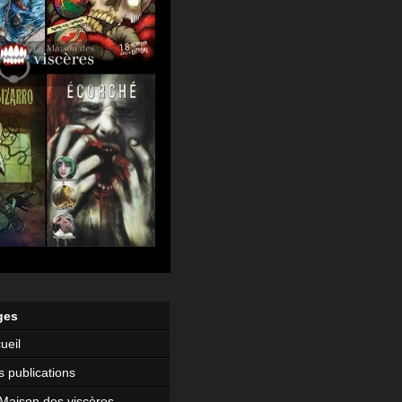
ges
ueil
 publications
Maison des viscères