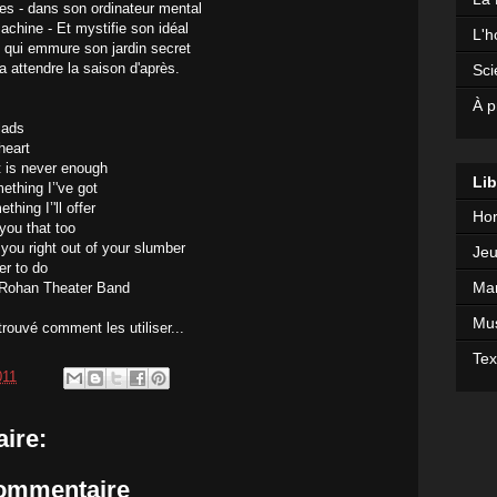
es - dans son ordinateur mental
achine - Et mystifie son idéal
L'h
 - qui emmure son jardin secret
a attendre la saison d'après.
Sci
À p
lads
heart
t is never enough
Lib
ething I’'ve got
hing I’'ll offer
Hor
you that too
ou right out of your slumber
Jeu
er to do
Mar
 Rohan Theater Band
Mu
 trouvé comment les utiliser...
Tex
011
ire:
commentaire