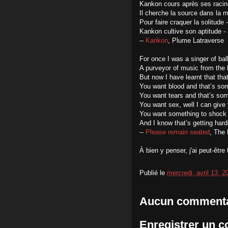
Kankon cours après ses racin
Il cherche la source dans la m
Pour faire craquer la solitude
Kankon cultive son aptitude - 
--
Kankon
, Plume Latraverse
For once I was a singer of bal
A purveyor of music from the 
But now I have learnt that tha
You want blood and that’s som
You want tears and that’s somet
You want sex, well I can give 
You want something to shock y
And I know that’s getting hard
--
Please remain seated
, The
À bien y penser, j'ai peut-être
Publié le
mercredi, avril 13, 2
Aucun commenta
Enregistrer un 