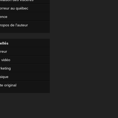
orreur au québec
ence
ropos de l'auteur
ellés
reur
 vidéo
keting
sique
te original