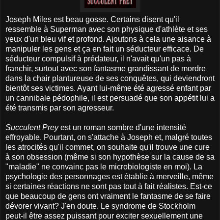
Joseph Miles est beau gosse. Certains disent qu'il
ressemble à Superman avec son physique d'athlète et ses
yeux d'un bleu vif et profond. Ajoutons à cela une aisance à
manipuler les gens et ça en fait un séducteur efficace. De
séducteur compulsif à prédateur, il n'avait qu'un pas à
franchir, surtout avec son fantasme grandissant de mordre
dans la chair plantureuse de ses conquêtes, qui deviendront
bientôt ses victimes. Ayant lui-même été agressé enfant par
un cannibale pédophile, il est persuadé que son appétit lui a
été transmis par son agresseur.
Succulent Prey
est un roman sombre d'une intensité
effroyable. Pourtant, on s'attache à Joseph et, malgré toutes
les atrocités qu'il commet, on souhaite qu'il trouve une cure
à son obsession (même si son hypothèse sur la cause de sa
"maladie" ne convainc pas le microbiologiste en moi). La
psychologie des personnages est établie à merveille, même
si certaines réactions ne sont pas tout à fait réalistes. Est-ce
que beaucoup de gens ont vraiment le fantasme de se faire
dévorer vivant? J'en doute. Le syndrome de Stockholm
peut-il être assez puissant pour exciter sexuellement une