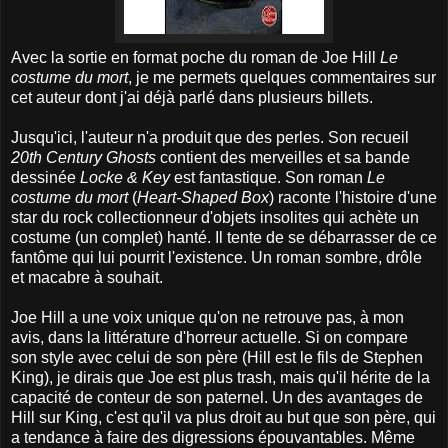
Avec la sortie en format poche du roman de Joe Hill
Le
costume du mort
, je me permets quelques commentaires sur
cet auteur dont j'ai déjà parlé dans plusieurs billets.
Jusqu'ici, l'auteur n'a produit que des perles. Son recueil
20th Century Ghosts
contient des merveilles et sa bande
dessinée
Locke & Key
est fantastique. Son roman
Le
costume du mort
(
Heart-Shaped Box
) raconte l'histoire d'une
star du rock collectionneur d'objets insolites qui achète un
costume (un complet) hanté. Il tente de se débarrasser de ce
fantôme qui lui pourrit l'existence. Un roman sombre, drôle
et macabre à souhait.
Joe Hill a une voix unique qu'on ne retrouve pas, à mon
avis, dans la littérature d'horreur actuelle. Si on compare
son style avec celui de son père (Hill est le fils de Stephen
King), je dirais que Joe est plus trash, mais qu'il hérite de la
capacité de conteur de son paternel. Un des avantages de
Hill sur King, c'est qu'il va plus droit au but que son père, qui
a tendance à faire des digressions épouvantables. Même